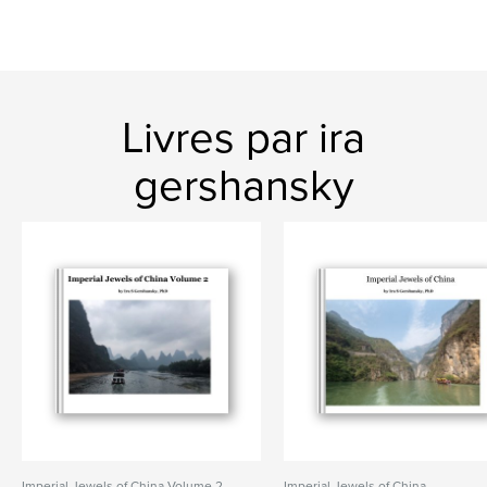
Livres par ira
gershansky
Imperial Jewels of China Volume 2
Imperial Jewels of China