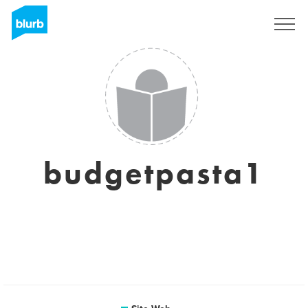
S'inscrire
budgetpasta1