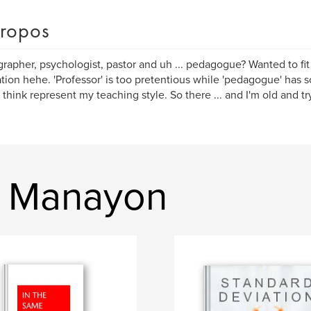
ropos
rapher, psychologist, pastor and uh ... pedagogue? Wanted to fit 
ration hehe. 'Professor' is too pretentious while 'pedagogue' has 
 think represent my teaching style. So there ... and I'm old and try
g Manayon