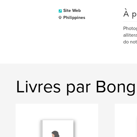
À p
Site Web
Philippines
Photog
allite
do not
Livres par Bon