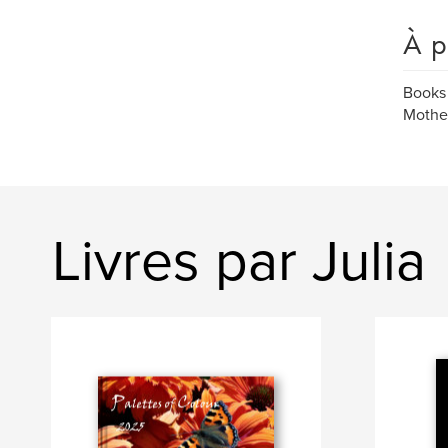
À p
Books 
Mother
Livres par Julia