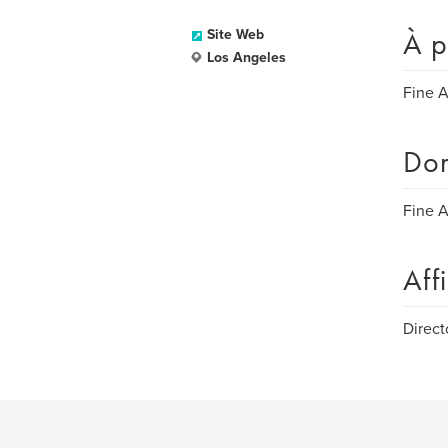
À p
Site Web
Los Angeles
Fine A
Dom
Fine A
Aff
Direct