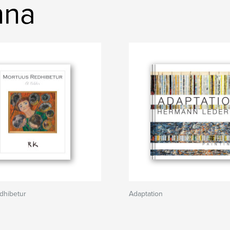
nna
dhibetur
Adaptation