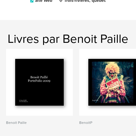
Site Web
Trois-rivières, québec
Livres par Benoit Paille
Benoit Paille
BenoitP