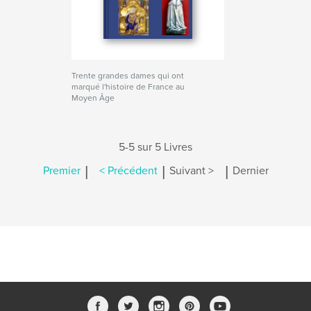
Trente grandes dames qui ont
marqué l'histoire de France au
Moyen Âge
5-5 sur 5 Livres
|
|
|
Premier
< Précédent
Suivant >
Dernier