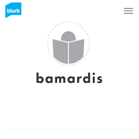
S'inscrire
bamardis