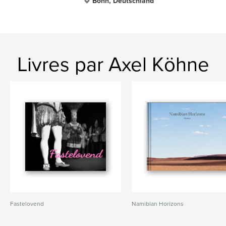
Bonn, Deutschland
Livres par Axel Köhne
Fastelovend
Namibian Horizons