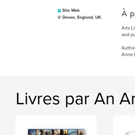
À p
Site Web
Devon, England, UK.
Arts L
and pu
Author
Anne E
Livres par An A