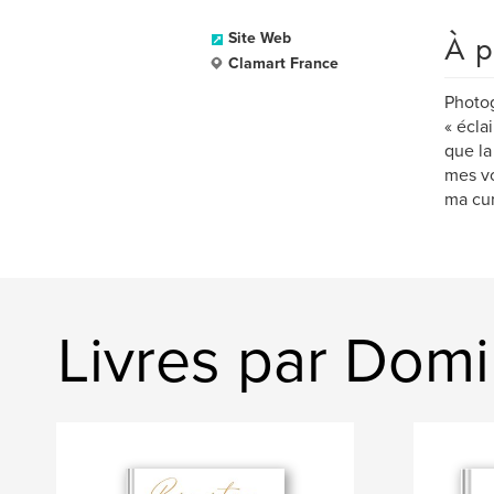
À p
Site Web
Clamart France
Photo
« écla
que la
mes vo
ma cur
Livres par Domi