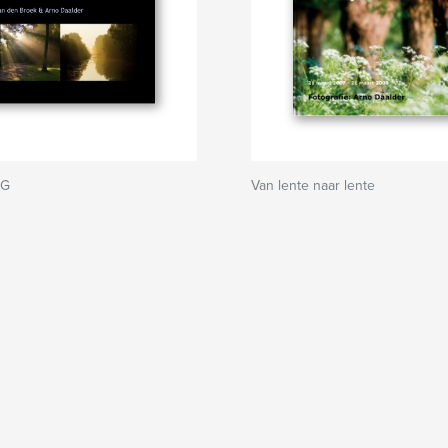
OG
Van lente naar lente