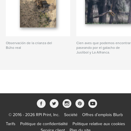
Observación de la crianza del
Cien aves que podemos encontrar
Búho real
paseando por el galacho de
Juslibol y La Alfranca.
© 2016 - 2026 RPI Print, Inc.
Société
Offres d’emplois Blurb
Tarifs
Politique de confidentialité
Politique relative aux cookies
Service client
Plan du site