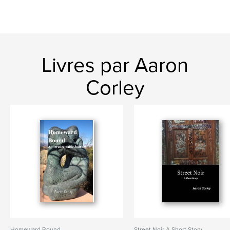
Livres par Aaron
Corley
Homeward Bound
Street Noir A Short Story