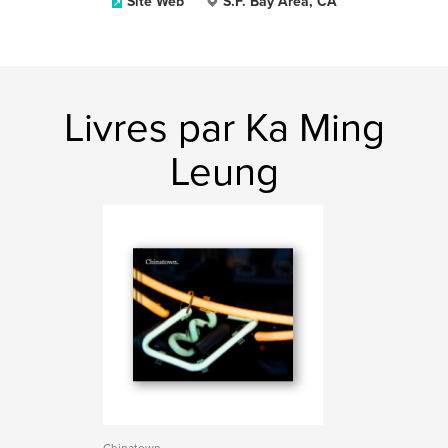
Site Web
S.F. Bay Area, CA
Livres par Ka Ming
Leung