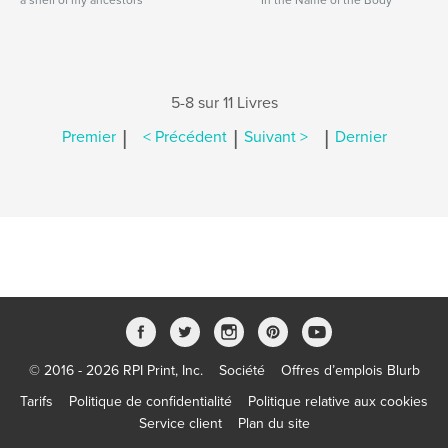
a shelf of my ancestors
In the Name of the Body
5-8 sur 11 Livres
|
|
|
Premier
< Précédent
Suivant >
Dernier
© 2016 - 2026 RPI Print, Inc.
Société
Offres d’emplois Blurb
Tarifs
Politique de confidentialité
Politique relative aux cookies
Service client
Plan du site