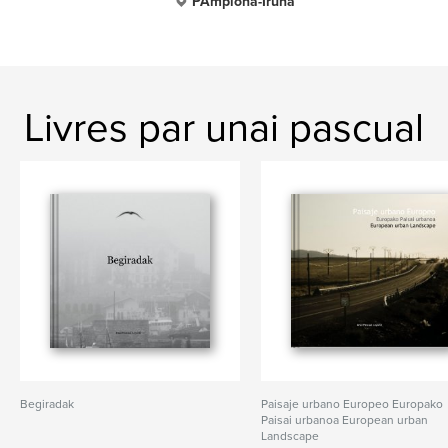
PAmplona-Iruña
Livres par unai pascual
Begiradak
Paisaje urbano Europeo Europako
Paisai urbanoa European urban
Landscape