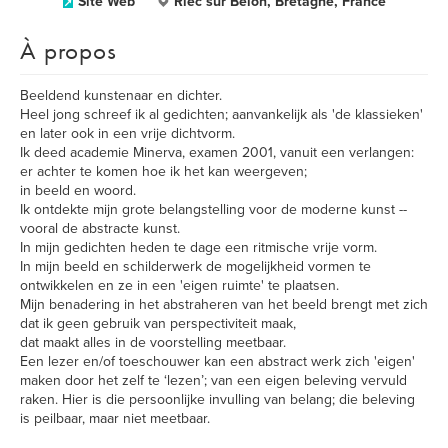
Site Web
Riec sur Belon, Bretagne, France
À propos
Beeldend kunstenaar en dichter.
Heel jong schreef ik al gedichten; aanvankelijk als 'de klassieken'
en later ook in een vrije dichtvorm.
Ik deed academie Minerva, examen 2001, vanuit een verlangen:
er achter te komen hoe ik het kan weergeven;
in beeld en woord.
Ik ontdekte mijn grote belangstelling voor de moderne kunst --
vooral de abstracte kunst.
In mijn gedichten heden te dage een ritmische vrije vorm.
In mijn beeld en schilderwerk de mogelijkheid vormen te
ontwikkelen en ze in een 'eigen ruimte' te plaatsen.
Mijn benadering in het abstraheren van het beeld brengt met zich
dat ik geen gebruik van perspectiviteit maak,
dat maakt alles in de voorstelling meetbaar.
Een lezer en/of toeschouwer kan een abstract werk zich 'eigen'
maken door het zelf te ‘lezen’; van een eigen beleving vervuld
raken. Hier is die persoonlijke invulling van belang; die beleving
is peilbaar, maar niet meetbaar.