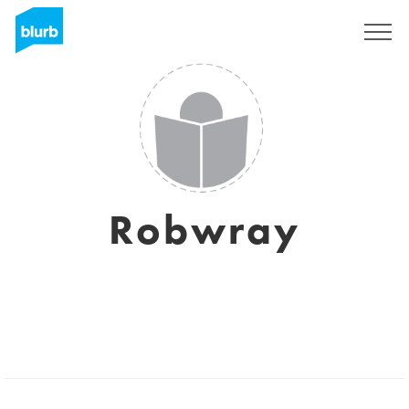
S'inscrire
Robwray