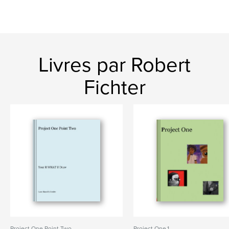
Livres par Robert
Fichter
Project One Point Two
Project One.1