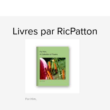
Livres par RicPatton
For Him,