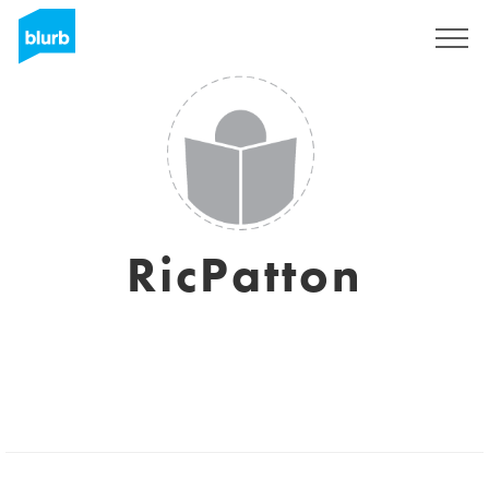
S'inscrire
RicPatton