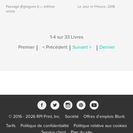
Passage (Églogues I) — édition
Le Jour ni l'Heure, 2018
reliée
1-4 sur 33 Livres
|
|
|
Premier
< Précédent
Suivant >
Dernier
© 2016 - 2026 RPI Print, Inc.
Société
Offres d’emplois Blurb
Tarifs
Politique de confidentialité
Politique relative aux cookies
Service client
Plan du site