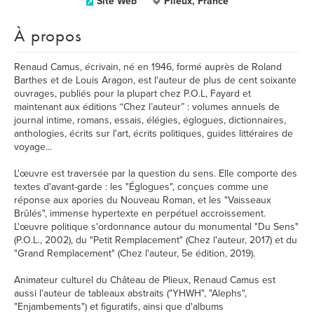
Site Web
Plieux, France
À propos
Renaud Camus, écrivain, né en 1946, formé auprès de Roland
Barthes et de Louis Aragon, est l'auteur de plus de cent soixante
ouvrages, publiés pour la plupart chez P.O.L, Fayard et
maintenant aux éditions “Chez l’auteur” : volumes annuels de
journal intime, romans, essais, élégies, églogues, dictionnaires,
anthologies, écrits sur l'art, écrits politiques, guides littéraires de
voyage...
L'œuvre est traversée par la question du sens. Elle comporte des
textes d'avant-garde : les "Églogues", conçues comme une
réponse aux apories du Nouveau Roman, et les "Vaisseaux
Brûlés", immense hypertexte en perpétuel accroissement.
L'œuvre politique s'ordonnance autour du monumental "Du Sens"
(P.O.L., 2002), du "Petit Remplacement" (Chez l'auteur, 2017) et du
"Grand Remplacement" (Chez l'auteur, 5e édition, 2019).
Animateur culturel du Château de Plieux, Renaud Camus est
aussi l'auteur de tableaux abstraits ("YHWH", "Alephs",
"Enjambements") et figuratifs, ainsi que d'albums