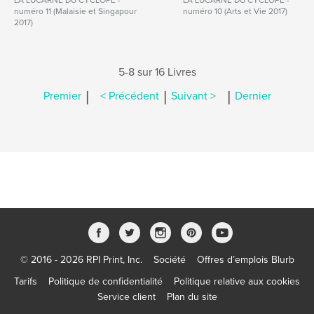
LA LUCARNE DU CYCLOPE -
LA LUCARNE DU CYCLOPE -
numéro 11 (Malaisie et Singapour
numéro 10 (Arts et Vie 2017)
2017)
5-8 sur 16 Livres
|
|
|
Premier
< Précédent
Suivant >
Dernier
© 2016 - 2026 RPI Print, Inc.
Société
Offres d’emplois Blurb
Tarifs
Politique de confidentialité
Politique relative aux cookies
Service client
Plan du site