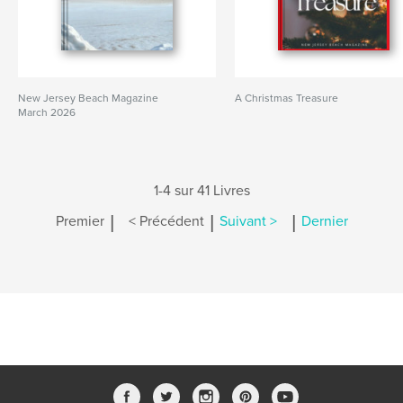
New Jersey Beach Magazine
A Christmas Treasure
March 2026
1-4 sur 41 Livres
|
|
|
Premier
< Précédent
Suivant >
Dernier