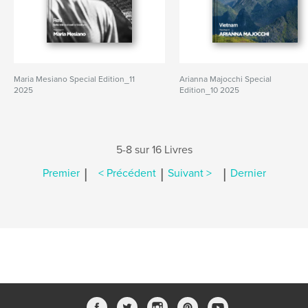
Maria Mesiano Special Edition_11
Arianna Majocchi Special
2025
Edition_10 2025
5-8 sur 16 Livres
|
|
|
Premier
< Précédent
Suivant >
Dernier