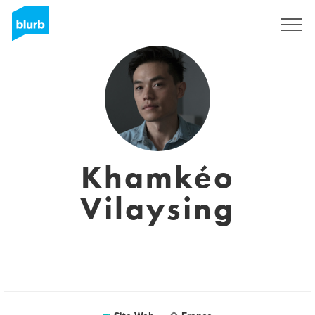
S'inscrire
Khamkéo
Vilaysing