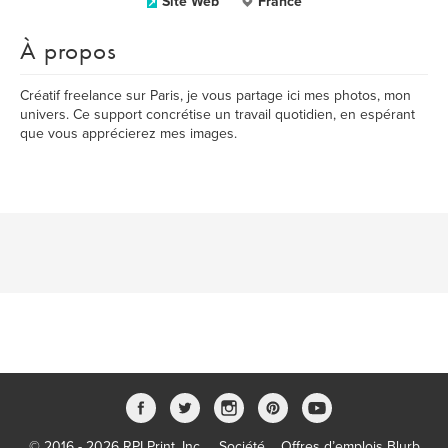
Site Web
France
À propos
Créatif freelance sur Paris, je vous partage ici mes photos, mon
univers. Ce support concrétise un travail quotidien, en espérant
que vous apprécierez mes images.
© 2016 - 2026 RPI Print, Inc.
Société
Offres d’emplois Blurb