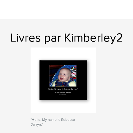
Livres par Kimberley2
"Hello, My name is Rebecca
Darryn."