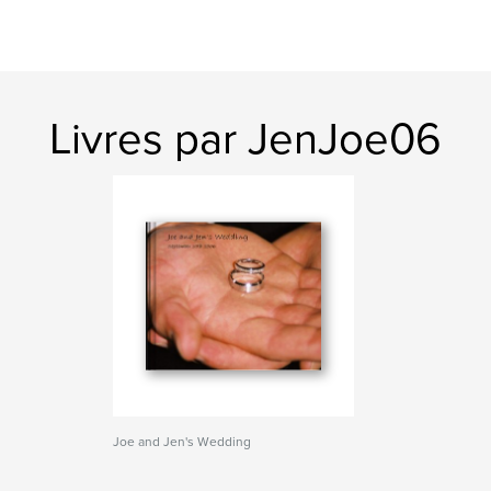
Livres par JenJoe06
Joe and Jen's Wedding