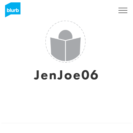
S'inscrire
JenJoe06