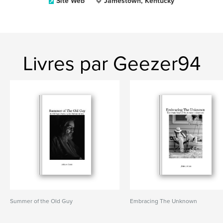
Site Web
Jamestown, Kentucky
Livres par Geezer94
Summer of the Old Guy
Embracing The Unknown