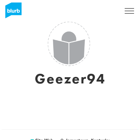
S'inscrire
Geezer94