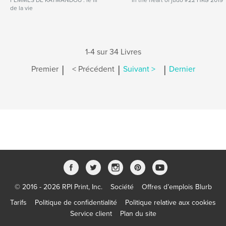
FEMMES DE KATMANDOU : le fil
In the heart of judo #22 HKG 2019
de la vie
1-4 sur 34 Livres
|
|
|
Premier
< Précédent
Suivant >
Dernier
© 2016 - 2026 RPI Print, Inc.
Société
Offres d’emplois Blurb
Tarifs
Politique de confidentialité
Politique relative aux cookies
Service client
Plan du site