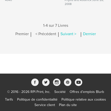
4040
Phyllis and Roderick June 28,
2008
1-4 sur 7 Livres
|
|
|
Premier
< Précédent
Suivant >
Dernier
© 2016 - 2026 RPI Print, Inc.
Société
Offres d’emplois Blurb
Tarifs
Politique de confidentialité
Politique relative aux cookies
Service client
Plan du site