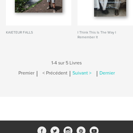
KAIETEUR FALLS
I Think This Is The Way I
Remember It
1-4 sur 5 Livres
|
|
|
Premier
< Précédent
Suivant >
Dernier