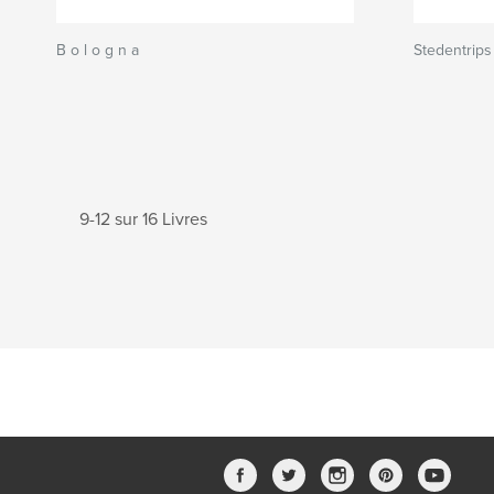
B o l o g n a
Stedentrips
9-12 sur 16 Livres