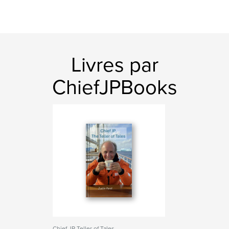
Livres par
ChiefJPBooks
Chief JP Teller of Tales