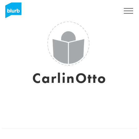
S'inscrire
CarlinOtto