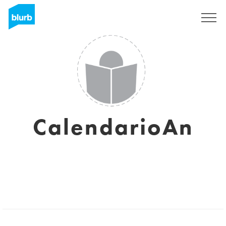
S'inscrire
CalendarioAn