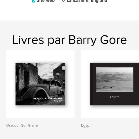
Site Web
Lancashire, England
Livres par Barry Gore
Oradour-Sur-Glane
Egypt