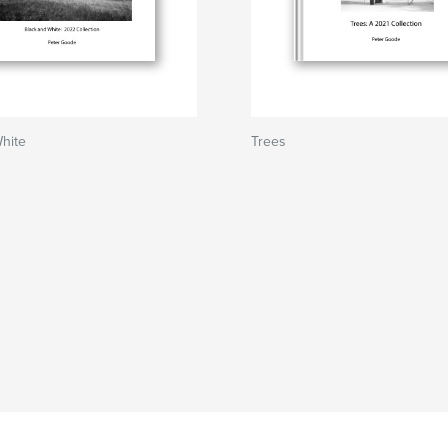
hite
Trees