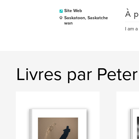
À p
Site Web
Saskatoon, Saskatche
wan
I am a
Livres par Pete