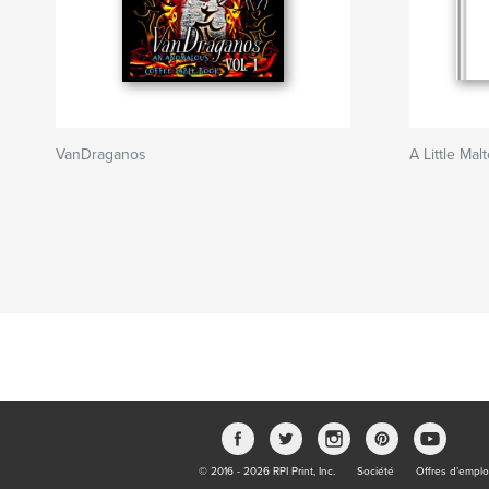
VanDraganos
A Little Mal
© 2016 - 2026 RPI Print, Inc.
Société
Offres d’emplo