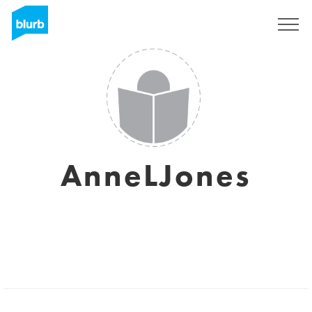
S'inscrire
AnneLJones