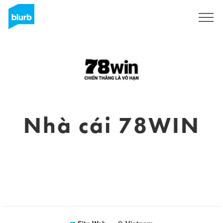
S'inscrire
Nhà cái 78WIN