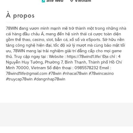
Site Web
Vietnam
À propos
78WIN đang vươn mình mạnh mẽ trở thành một trong những nhà
cái hàng đầu châu Á, mang đến hệ sinh thái cá cược toàn diện
gồm thể thao, casino, slot, bắn cá, xổ số và eSports. Sở hữu nền
tảng công nghệ hiện đại, tốc độ xử lý mượt mà cùng bảo mật tối
ưu, 78WIN mang lại trải nghiệm giải trí đẳng cấp cho mọi game
thủ. Truy cập ngay tại : Website : https://78wind1.life/ Địa chỉ : 4
Nguyễn Huy Tưởng, Phường 7, Bình Thạnh, Thành phố Hồ Chí
Minh 70000, Vietnam Số điện thoại : 0985578232 Email :
78wind1life@gmail.com #78win #nhacai78win #78wincasino
#truycap78win #dangnhap78win