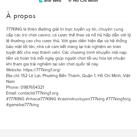
Site Web
Hồ Chí Minh
À propos
777KING là thiên đường giải trí trực tuyến uy tín, chuyên cung
cấp các trò chơi casino, cá cược thể thao và nổ hũ hấp dẫn với tỷ
lệ thưởng cao cho cược thủ. Với giao diện hiện đại và hệ thống
bảo mật tối tân, nhà cái cam kết mang lại trải nghiệm an toàn
tuyệt đối cho mọi thành viên. Các chương trình khuyến mãi nạp
tiền và hoàn trả mỗi ngày giúp người chơi tối ưu hóa lợi nhuận
khi tham gia trải nghiệm tại sân chơi quốc tế này.
Website: https://777king1.org/
Địa chỉ: 152 Lê Lợi, Phường Bến Thành, Quận 1, Hồ Chí Minh, Việt
Nam
Phone: 0987654321
Email: contact@777king1.org
#777KING #nhacai777KING #casinotructuyen777king #777king1org
#gamebai777king