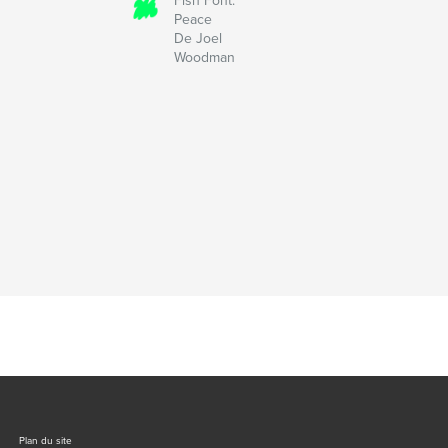
Fish Font:
Peace
De Joel
Woodman
Plan du site