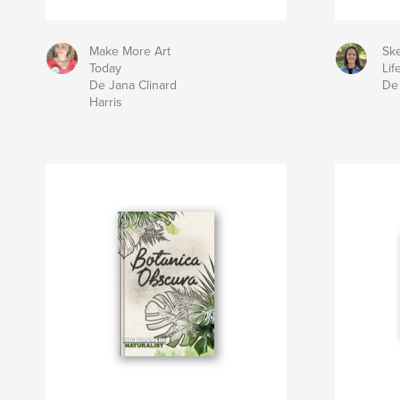
Make More Art
Sk
Today
Lif
De Jana Clinard
De 
Harris