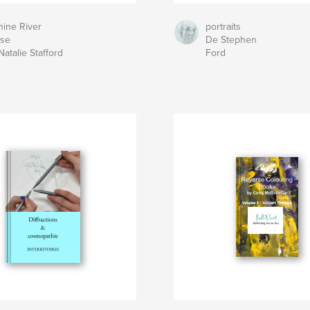
hine River
portraits
ise
De Stephen
atalie Stafford
Ford