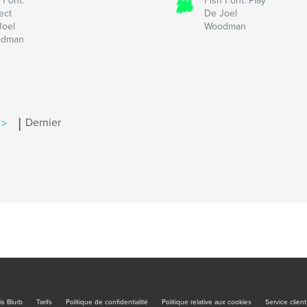
 Font:
Fish Font: Play
ect
De Joel
Joel
Woodman
odman
|
 >
Dernier
is Blurb
Tarifs
Politique de confidentialité
Politique relative aux cookies
Service client