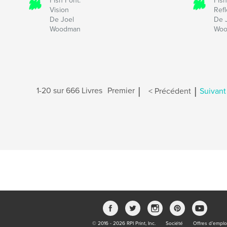
Fish Font:
Fish
Vision
Refl
De Joel
De 
Woodman
Wo
|
|
1-20 sur 666 Livres
Premier
< Précédent
Suivant
© 2016 - 2026 RPI Print, Inc.
Société
Offres d’emplo