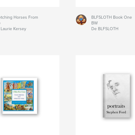
etching Horses From
BLFSLOTH Book One
e
BW
Laurie Kersey
De BLFSLOTH