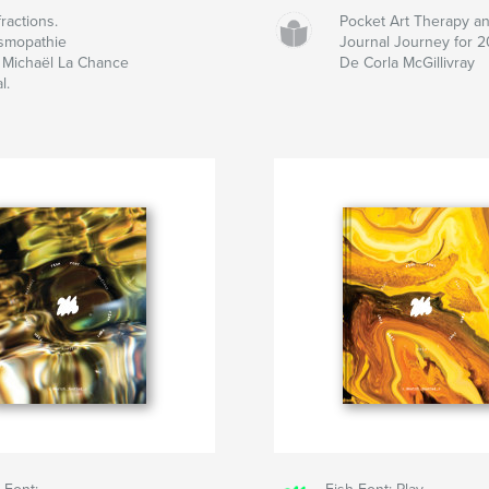
fractions.
Pocket Art Therapy an
smopathie
Journal Journey for 
 Michaël La Chance
De Corla McGillivray
l.