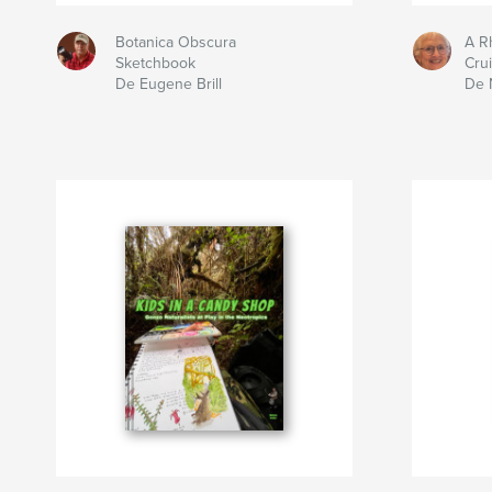
Botanica Obscura
A R
Sketchbook
Cru
De Eugene Brill
De N