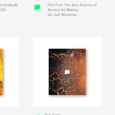
d Gratitude
Fish Font: The New Science of
2026
Ancient Art Making
De Joel Woodman