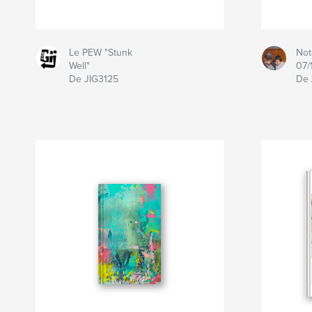
Le PEW "Stunk
Not
Well"
07/
De JIG3125
De 