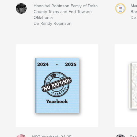
Hannibal Robinson Famiy of Delta
Mar
County Texas and Fort Towson
Bo
Oklahoma
De 
De Randy Robinson