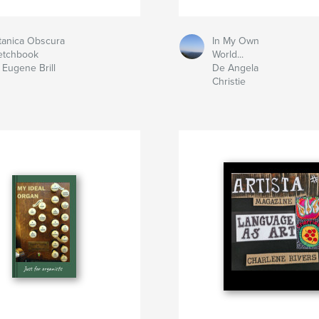
tanica Obscura
In My Own
etchbook
World...
 Eugene Brill
De Angela
Christie