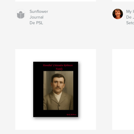
Sunflower
My 
Journal
De 
De PSL
Setc