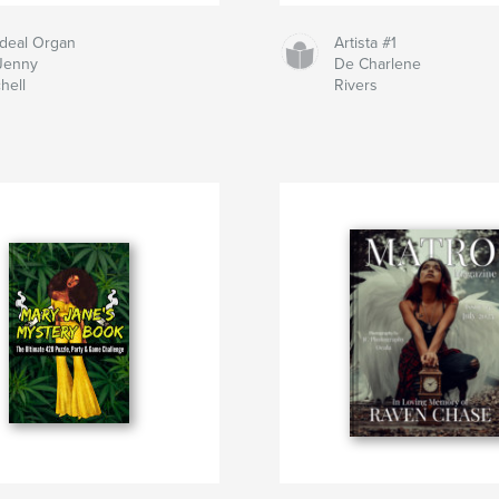
Ideal Organ
Artista #1
Jenny
De Charlene
hell
Rivers