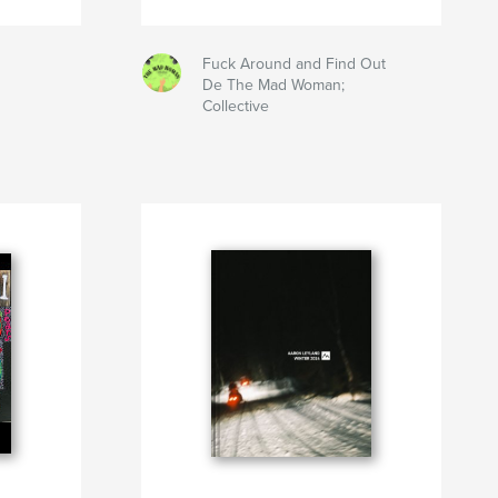
Fuck Around and Find Out
De The Mad Woman;
Collective