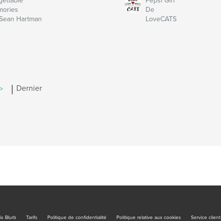
gettable
Pepsi Girl
ories
De
Sean Hartman
LoveCATS
|
>
Dernier
is Blurb
Tarifs
Politique de confidentialité
Politique relative aux cookies
Service client