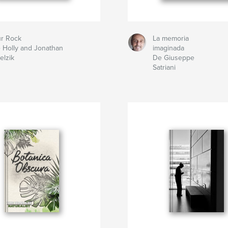
r Rock
La memoria
 Holly and Jonathan
imaginada
relzik
De Giuseppe
Satriani