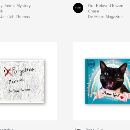
y Jane's Mystery
Our Beloved Raven
ok
Chase
Jamillah Thomas
De Matro Magazine