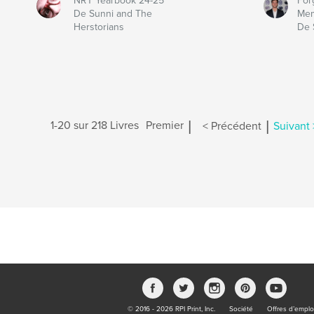
NRT Yearbook 24-25
For
De Sunni and The
Mem
Herstorians
De 
|
|
1-20 sur 218 Livres
Premier
< Précédent
Suivant 
© 2016 - 2026 RPI Print, Inc.
Société
Offres d’emplo