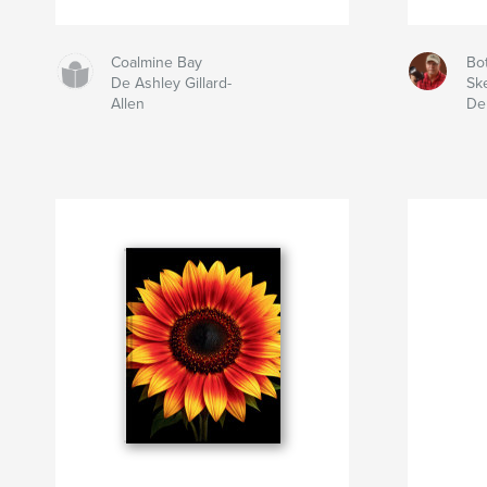
Coalmine Bay
Bo
De Ashley Gillard-
Sk
Allen
De