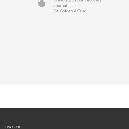
Kintsugi Burnout Recovery
Journal
De Golden ArTsugi
Plan du site