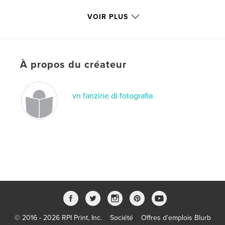
Langue
Italian
VOIR PLUS
Mots-clés
,
,
,
,
pigalle
onironautica
onirico
realtà
,
test
argentina
À propos du créateur
,
buenosaires
,
bulaj
,
afghanistan
,
nur
,
vn fanzine di fotografia
b&n
,
biancoenero
,
fotogrammi
,
burma
,
birmania
,
myanmar
,
arte
,
reportage
,
street
,
photography
,
fotografia
,
rivista
,
magazine
,
fanzine
© 2016 - 2026 RPI Print, Inc.
Société
Offres d’emplois Blurb