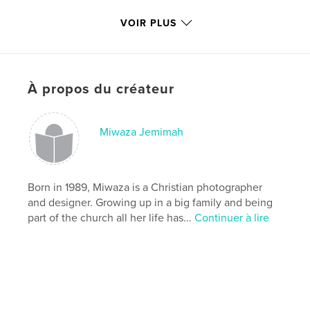
VOIR PLUS
Photography
Peter Mahar, Miwaza Jemimah
À propos du créateur
Text
Miwaza Jemimah
John Prescott Unger
Born in 1989, Miwaza is a Christian photographer
and designer. Growing up in a big family and being
Editing & Layout
part of the church all her life has...
Continuer à lire
Miwaza Jemimah
miwaza.com