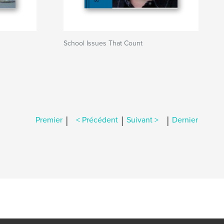
School Issues That Count
|
|
|
Premier
< Précédent
Suivant >
Dernier