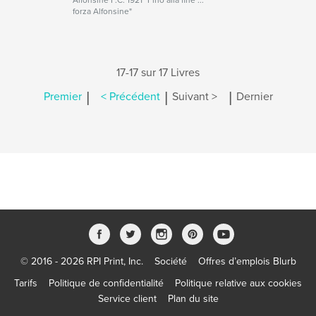
Alfonsine F.C. 1921 "Fino alla fine ...
forza Alfonsine"
17-17 sur 17 Livres
|
|
|
Premier
< Précédent
Suivant >
Dernier
© 2016 - 2026 RPI Print, Inc.
Société
Offres d’emplois Blurb
Tarifs
Politique de confidentialité
Politique relative aux cookies
Service client
Plan du site