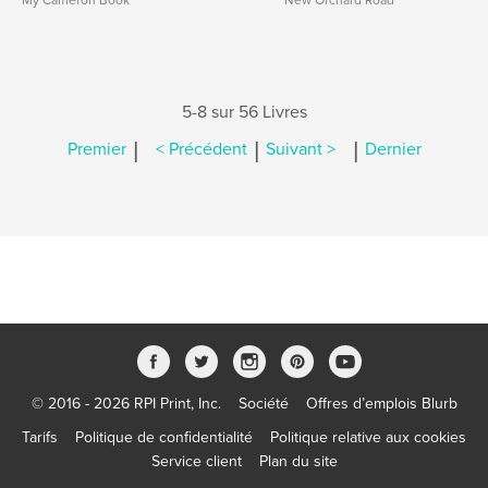
My Cameron Book
New Orchard Road
5-8 sur 56 Livres
|
|
|
Premier
< Précédent
Suivant >
Dernier
© 2016 - 2026 RPI Print, Inc.
Société
Offres d’emplois Blurb
Tarifs
Politique de confidentialité
Politique relative aux cookies
Service client
Plan du site