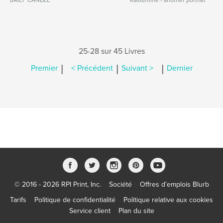
BRIEF CANDLE
Kafountine - another portrait
25-28 sur 45 Livres
|
|
|
Premier
< Précédent
Suivant >
Dernier
© 2016 - 2026 RPI Print, Inc.
Société
Offres d’emplois Blurb
Tarifs
Politique de confidentialité
Politique relative aux cookies
Service client
Plan du site